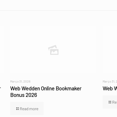
Março 31, 2026
Março 31,
r
Web Wedden Online Bookmaker
Web W
Bonus 2026
Re
Read more