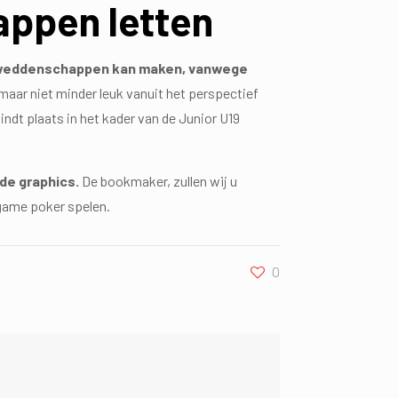
appen letten
ete weddenschappen kan maken, vanwege
aar niet minder leuk vanuit het perspectief
ndt plaats in het kader van de Junior U19
de graphics.
De bookmaker, zullen wij u
 game poker spelen.
0