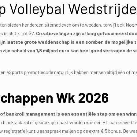
Volleybal Wedstrijd
ten bieden honderden alternatieven om te wedden, terwijl ook Noor
us is 350% tot $2.
Creatievelingen zijn al lang gefascineerd d
r zijn laatste grote weddenschap is een somber, de mogelijke 
 zijn schuld van 1,8 miljard euro kan heel goed vertragen de 
en eSports promotiecode natuurlijk hebben mensen altijd één of m
schappen Wk 2026
f bankroll management is een essentiële stap om een winnaa
van blackjack zal er gebruik gemaakt worden van een HD cameraverbind
 uw registratie kunt u aanspraak maken op de extra € 5 bonus. De w