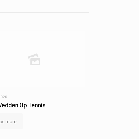
 2026
edden Op Tennis
ad more