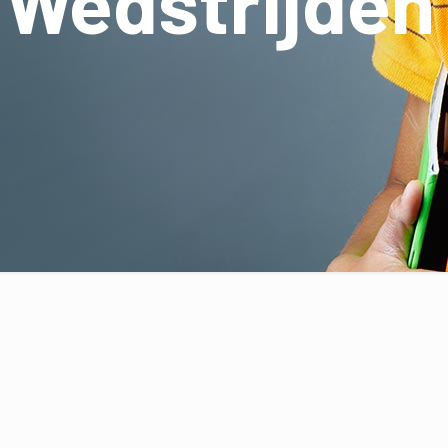
 Wedstrijden