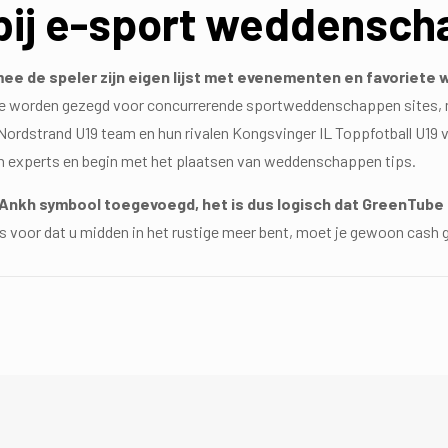
bij e-sport weddensch
armee de speler zijn eigen lijst met evenementen en favori
 se worden gezegd voor concurrerende sportweddenschappen sites, m
ordstrand U19 team en hun rivalen Kongsvinger IL Toppfotball U19 vi
n experts en begin met het plaatsen van weddenschappen tips.
 Ankh symbool toegevoegd, het is dus logisch dat GreenTube 
ens voor dat u midden in het rustige meer bent, moet je gewoon cash