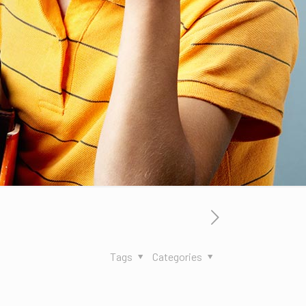
Tags
Categories